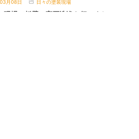
年03月08日
日々の塗装現場
の現場で板壁の高圧洗浄を行いまし
装工事の最初の工程である 高圧洗浄 を行いました。
というと「塗る作業」をイメージされる方が多いです
年03月05日
スプラシー
塗装職人・田上塗装が発信する「スプ
マガジン」初投稿
て、田上塗装の田上（たのうえ）です。 このたび
シーマガジン」をスタートしました。 このブログで
.