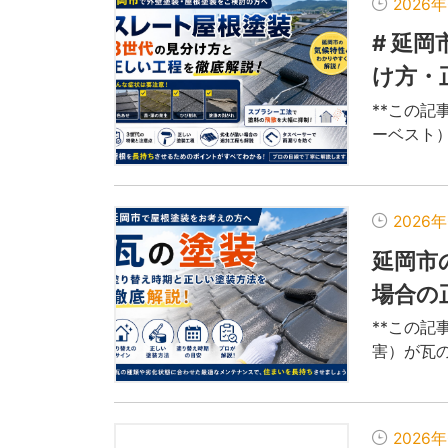
2026
# 延
け方・
**この記
ーベスト）
2026
延岡市
場合の
**この記
害）が瓦の
2026