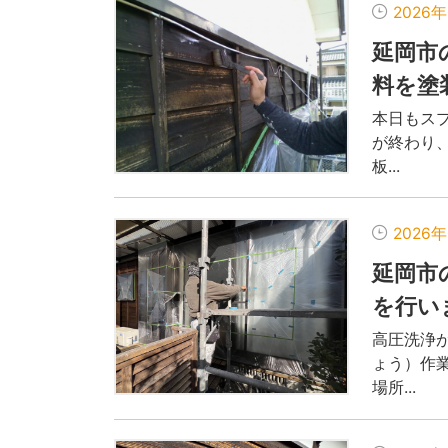
2026
延岡市
料を塗
本日もス
が終わり、
板...
2026
延岡市
を行い
高圧洗浄
ょう）作
場所...