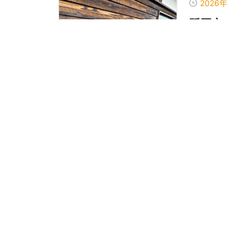
2026
延岡市
た。
今日は塗
塗装工事
が、...
2026
延岡の
ラシー
初めまし
「スプラ
は、塗装..