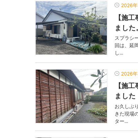
2026
【施工
ました
スプラシ
回は、延岡
し...
2026
【施工
まし
お久しぶ
きた現場
ター...