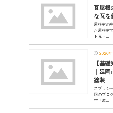
瓦屋根
な瓦を
屋根材の
た屋根材
ト瓦・...
2026
【基礎
｜延岡
塗装
スプラシ
回のブロ
**「屋...