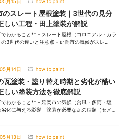
年05月15日
how to paint
岡市のスレート屋根塗装｜3世代の見分
正しい工程・田上塗装が解説
事でわかること** - スレート屋根（コロニアル・カラ
の3世代の違いと注意点 - 延岡市の気候がスレ...
年05月14日
how to paint
の瓦塗装・塗り替え時期と劣化が酷い
正しい塗装方法を徹底解説
事でわかること** - 延岡市の気候（台風・多雨・塩
劣化に与える影響 - 塗装が必要な瓦の種類（セメ...
年05月13日
how to paint